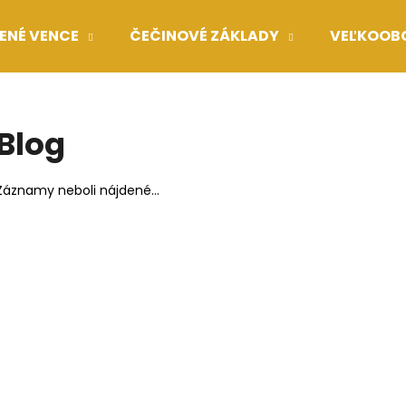
ENÉ VENCE
ČEČINOVÉ ZÁKLADY
VEĽKOOB
Čo potrebujete nájsť?
Blog
HĽADAŤ
Záznamy neboli nájdené...
Odporúčame