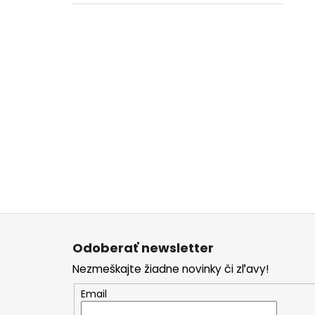
Z
á
Odoberať newsletter
p
Nezmeškajte žiadne novinky či zľavy!
ä
t
Email
i