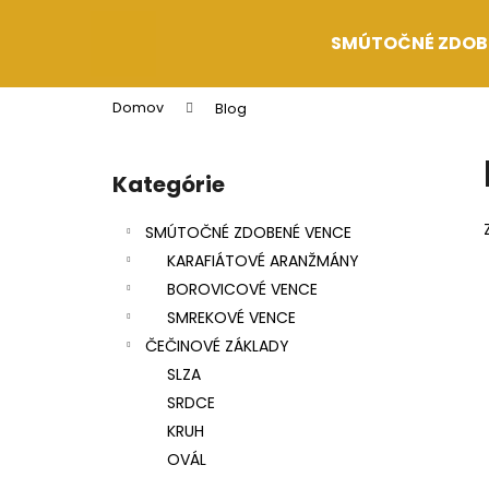
K
Prejsť
na
o
SMÚTOČNÉ ZDOB
obsah
Späť
Späť
š
do
do
í
Domov
Blog
k
obchodu
obchodu
B
o
Kategórie
Preskočiť
č
kategórie
n
SMÚTOČNÉ ZDOBENÉ VENCE
ý
KARAFIÁTOVÉ ARANŽMÁNY
p
BOROVICOVÉ VENCE
a
SMREKOVÉ VENCE
n
ČEČINOVÉ ZÁKLADY
e
SLZA
l
SRDCE
KRUH
OVÁL