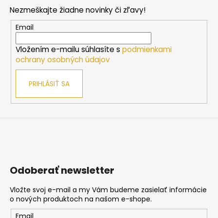
p
i
i
Nezmeškajte žiadne novinky či zľavy!
e
ä
e
p
t
Email
r
i
v
Vložením e-mailu súhlasíte s
podmienkami
e
k
ochrany osobných údajov
y
v
PRIHLÁSIŤ SA
ý
p
i
s
u
Odoberať newsletter
Vložte svoj e-mail a my Vám budeme zasielať informácie
o nových produktoch na našom e-shope.
Email