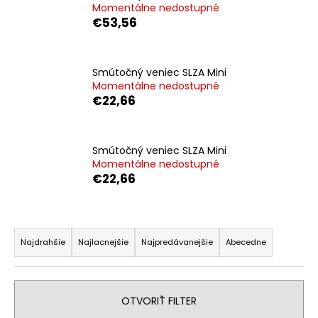
Momentálne nedostupné
á
€53,56
j
s
ť
Smútočný veniec SLZA Mini
Momentálne nedostupné
?
€22,66
Smútočný veniec SLZA Mini
Momentálne nedostupné
HĽADAŤ
€22,66
R
O
d
a
Najdrahšie
Najlacnejšie
Najpredávanejšie
Abecedne
p
d
o
e
r
n
OTVORIŤ FILTER
ú