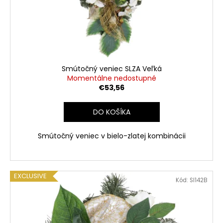
Smútočný veniec SLZA Veľká
Momentálne nedostupné
€53,56
DO KOŠÍKA
Smútočný veniec v bielo-zlatej kombinácii
EXCLUSIVE
Kód:
SI142B