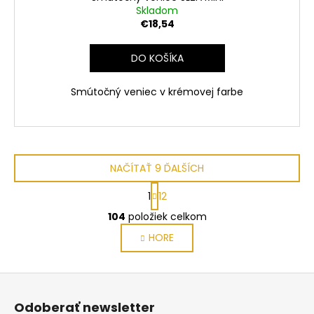
Skladom
€18,54
DO KOŠÍKA
Smútočný veniec v krémovej farbe
NAČÍTAŤ 9 ĎALŠÍCH
S
1
12
t
O
r
104
položiek celkom
v
á
HORE
l
n
k
á
o
d
Z
v
a
a
á
c
Odoberať newsletter
n