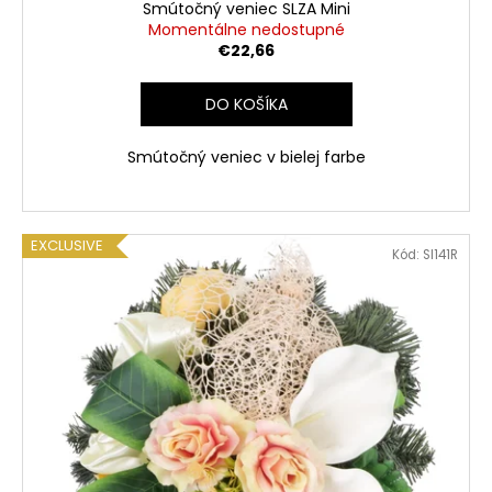
Smútočný veniec SLZA Mini
Momentálne nedostupné
€22,66
DO KOŠÍKA
Smútočný veniec v bielej farbe
EXCLUSIVE
Kód:
SI141R