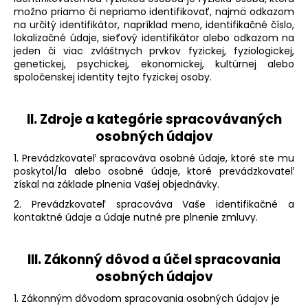
možno priamo či nepriamo identifikovať, najmä odkazom
á
na určitý identifikátor, napríklad meno, identifikačné číslo,
j
lokalizačné údaje, sieťový identifikátor alebo odkazom na
s
jeden či viac zvláštnych prvkov fyzickej, fyziologickej,
genetickej, psychickej, ekonomickej, kultúrnej alebo
ť
spoločenskej identity tejto fyzickej osoby.
?
II.
Zdroje a kategórie spracovávaných
osobných údajov
1. Prevádzkovateľ spracováva osobné údaje, ktoré ste mu
HĽADAŤ
poskytol/la alebo osobné údaje, ktoré prevádzkovateľ
získal na základe plnenia Vašej objednávky.
2. Prevádzkovateľ spracováva Vaše identifikačné a
O
kontaktné údaje a údaje nutné pre plnenie zmluvy.
d
p
III.
Zákonný dôvod a účel spracovania
o
osobných údajov
r
ú
1. Zákonným dôvodom spracovania osobných údajov je