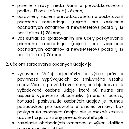
č
plnenie zmluvy medzi Vami a prevádzkovateľom
a
podľa § 13 ods. 1 písm. b) Zákona,
m
oprávnený záujem prevádzkovateľa na poskytovaní
e
priameho marketingu (najmä pre zasielanie
obchodných oznamov a newsletterov) podľa § 13
ods. 1 písm. f) Zákona,
Váš súhlas so spracovaním pre účely poskytovania
priameho marketingu (najmä pre zasielanie
obchodných oznamov a newsletterov) podľa § 13
ods. 1 písm. a) Zákona
2. Účelom spracovania osobných údajov je
vybavenie Vašej objednávky a výkon práv a
povinností vyplývajúcich zo zmluvného vzťahu
medzi Vami a prevádzkovateľom; pri objednávke sú
vyžadované osobné údaje, ktoré sú nutné pre
úspešné vybavenie objednávky (meno a adresa,
kontakt), poskytnutie osobných údajov je nutnou
požiadavkou pre uzavretie a plnenie zmluvy, bez
poskytnutia osobných údajov nie je možné zmluvu
uzavrieť či ju zo strany prevádzkovateľa plniť,
zasielanie obchodných oznamov a výkon ďalších
marketingových aktivít.