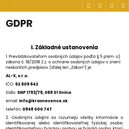
K
Prejsť
Hľadať
Náku
M
Prihlásen
na
o
obsah
Späť
Späť
košík
š
GDPR
í
Č
k
o
p
I.
Základné ustanovenia
o
1. Prevádzkovateľom osobných údajov podľa § 5 písm. o)
t
zákona č. 18/2018 Z.z. o ochrane osobných údajov v znení
r
neskorších predpisov (ďalej len „Zákon“) je
e
AL-X, s.r.o.
b
IČO:
52 609 642
u
Sídlo:
SNP 1793/79, 069 01 Snina
j
email:
info@krasnevence.sk
e
telefón:
0948 000 747
t
2. Osobnými údajmi sa rozumejú všetky informácie o
e
identifikovanej alebo identifikovateľnej fyzickej osobe;
n
identifikovateľnou fyzickou osobou je fyzická osoba, ktorú