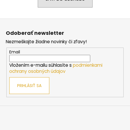
á
j
Z
s
á
ť
Odoberať newsletter
p
?
Nezmeškajte žiadne novinky či zľavy!
ä
t
Email
i
Vložením e-mailu súhlasíte s
podmienkami
e
HĽADAŤ
ochrany osobných údajov
PRIHLÁSIŤ SA
O
d
p
o
r
ú