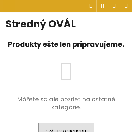
K
Prejsť
Hľadať
Náku
M
Prihlásen
na
o
obsah
Späť
Späť
košík
š
Stredný OVÁL
í
Č
k
o
Produkty ešte len pripravujeme.
p
o
t
r
e
b
u
Môžete sa ale pozrieť na ostatné
j
kategórie.
e
t
e
n
SPÄŤ DO OBCHODU