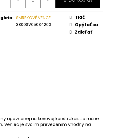
DO KOŠÍKA
:
Tlač
gória
:
SMREKOVÉ VENCE
3800SV050S4200
Opýtať sa
Zdieľať
y upevnenej na kovovej konštrukcii. Je ručne
. Veniec je svojim prevedením vhodný na