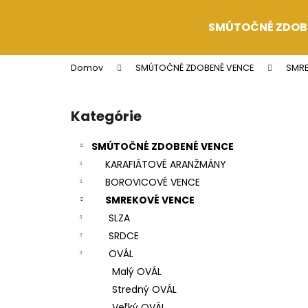
K
Prejsť
na
o
SMÚTOČNÉ ZDOB
obsah
Späť
Späť
š
do
do
í
Domov
SMÚTOČNÉ ZDOBENÉ VENCE
SMRE
k
obchodu
obchodu
B
o
Kategórie
Preskočiť
č
kategórie
n
SMÚTOČNÉ ZDOBENÉ VENCE
ý
KARAFIÁTOVÉ ARANŽMÁNY
p
BOROVICOVÉ VENCE
a
SMREKOVÉ VENCE
n
SLZA
e
SRDCE
l
OVÁL
Malý OVÁL
Stredný OVÁL
Veľký OVÁL