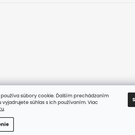
používa súbory cookie. Ďalším prechádzaním
 vyjadrujete súhlas s ich používaním. Viac
tu
.
 vyhradené.
Upraviť nastavenie cookies
nie