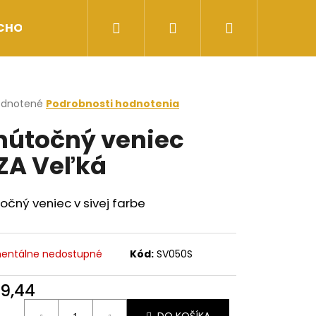
Hľadať
Prihlásenie
Nákupný
CHOD
Obchodné podmienky
Doprava a plat
košík
erné
dnotené
Podrobnosti hodnotenia
tenie
útočný veniec
ktu
ZA Veľká
ičiek.
čný veniec v sivej farbe
entálne nedostupné
Kód:
SV050S
9,44
otková