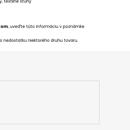
 textilné stuhy
xtom
, uveďte túto informáciu v poznámke
 nedostatku niektorého druhu tovaru.