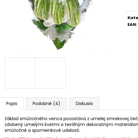
cena
Kate
EAN
:
Popis
Podobné (4)
Diskusia
Základ smútočného venca pozostáva z umelej smrekovej čečin
zdobený umelými kvetmi a textilným dekoračným materiálom
smútočné a spomienkové udalosti.