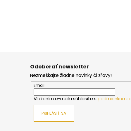
Z
á
Odoberať newsletter
p
Nezmeškajte žiadne novinky či zľavy!
ä
t
Email
i
Vložením e-mailu súhlasíte s
podmienkami o
e
PRIHLÁSIŤ SA