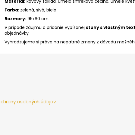
Materiál:
kovový základ, umelá smreková čečina, umelé kvety,
Farba:
zelená, sivá, biela
Rozmery:
95x60 cm
V prípade záujmu o pridanie vypísanej
stuhy s vlastným te
objednávky.
Vyhradzujeme si právo na nepatrné zmeny z dôvodu možného
chrany osobných údajov