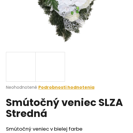
á
j
s
ť
?
HĽADAŤ
Priemerné
Neohodnotené
Podrobnosti hodnotenia
hodnotenie
O
Smútočný veniec SLZA
produktu
d
je
p
Stredná
0,0
o
z
r
5
ú
hviezdičiek.
Smútočný veniec v bielej farbe