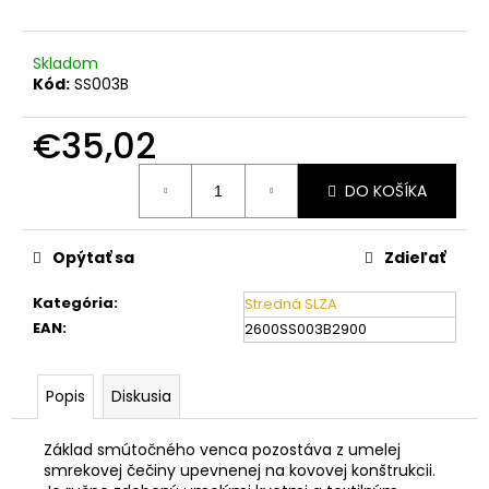
č
a
m
Skladom
e
Kód:
SS003B
€35,02
Jednotková
DO KOŠÍKA
cena:
Opýtať sa
Zdieľať
Kategória
:
Stredná SLZA
EAN
:
2600SS003B2900
Popis
Diskusia
Základ smútočného venca pozostáva z umelej
smrekovej čečiny upevnenej na kovovej konštrukcii.