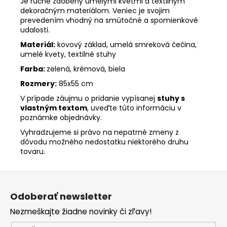
Je ručne zdobený umelými kvetmi a textilným
dekoračným materiálom. Veniec je svojim
prevedením vhodný na smútočné a spomienkové
udalosti.
Materiál:
kovový základ, umelá smreková čečina,
umelé kvety, textilné stuhy
Farba:
zelená, krémová, biela
Rozmery:
85x55 cm
V prípade záujmu o pridanie vypísanej
stuhy s
vlastným textom
, uveďte túto informáciu v
poznámke objednávky.
Vyhradzujeme si právo na nepatrné zmeny z
dôvodu možného nedostatku niektorého druhu
tovaru.
Z
á
Odoberať newsletter
p
Nezmeškajte žiadne novinky či zľavy!
ä