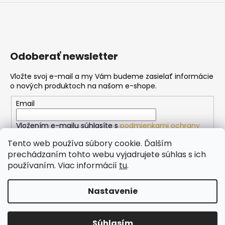
s
u
Odoberať newsletter
Vložte svoj e-mail a my Vám budeme zasielať informácie
o nových produktoch na našom e-shope.
Email
Vložením e-mailu súhlasíte s
podmienkami ochrany
osobných údajov
Tento web používa súbory cookie. Ďalším
prechádzaním tohto webu vyjadrujete súhlas s ich
PRIHLÁSIŤ SA
používaním. Viac informácií
tu
.
Nastavenie
Vytvoril Shoptet
Copyright 2026
KRASNEVENCE.SK
. Všetky práva
Súhlasím
vyhradené.
Upraviť nastavenie cookies