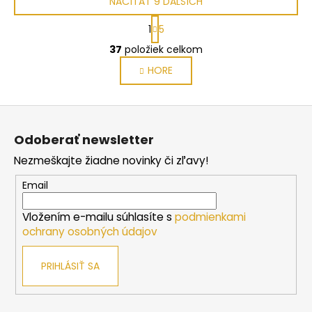
NAČÍTAŤ 9 ĎALŠÍCH
S
1
5
t
O
r
37
položiek celkom
v
á
HORE
l
n
k
á
o
d
Z
v
a
a
á
c
Odoberať newsletter
n
p
i
i
Nezmeškajte žiadne novinky či zľavy!
e
ä
e
p
t
Email
r
i
v
Vložením e-mailu súhlasíte s
podmienkami
e
k
ochrany osobných údajov
y
v
PRIHLÁSIŤ SA
ý
p
i