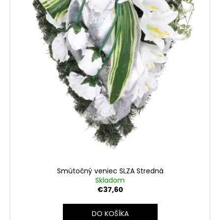
č
d
v
a
u
m
k
e
t
o
v
Smútočný veniec SLZA Stredná
Skladom
€37,60
DO KOŠÍKA