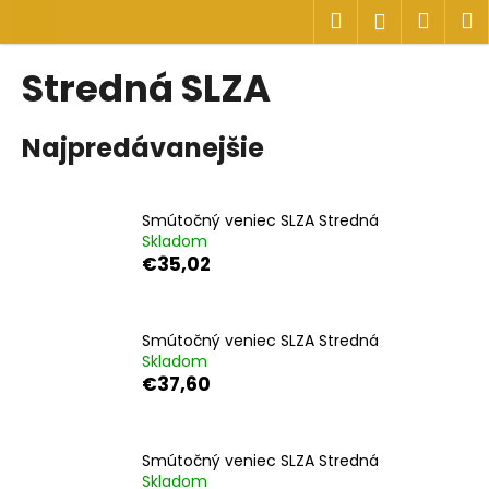
K
Prejsť
Hľadať
Náku
M
Prihlásen
na
o
obsah
Späť
Späť
košík
š
Stredná SLZA
í
Č
k
Najpredávanejšie
o
p
o
Smútočný veniec SLZA Stredná
t
Skladom
r
€35,02
e
b
u
Smútočný veniec SLZA Stredná
Skladom
j
€37,60
e
t
e
Smútočný veniec SLZA Stredná
n
Skladom