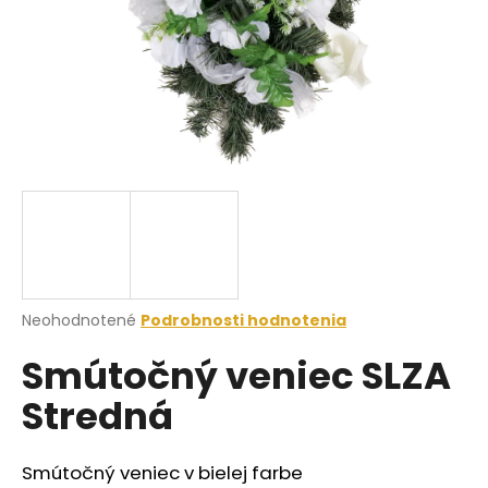
á
j
s
ť
?
HĽADAŤ
Priemerné
Neohodnotené
Podrobnosti hodnotenia
hodnotenie
O
Smútočný veniec SLZA
produktu
d
je
p
Stredná
0,0
o
z
r
5
ú
hviezdičiek.
Smútočný veniec v bielej farbe