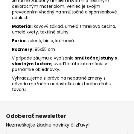
Je ručne zdobený umelými kvetmi a textilným
dekoračným materiálom. Veniec je svojim
prevedením vhodný na smútočné a spomienkové
udalosti.
Materiál:
kovový základ, umelá smreková čečina,
umelé kvety, textilné stuhy
Farba:
zelená, biela, krémová
Rozmery:
85x55 cm
V prípade záujmu o vypísanie
smútočnej stuhy s
vlastným textom
, uveďte túto informáciu v
poznámke objednávky.
Vyhradzujeme si právo na nepatrné zmeny z
dôvodu možného nedostatku niektorého druhu
tovaru.
Z
á
Odoberať newsletter
p
Nezmeškajte žiadne novinky či zľavy!
ä