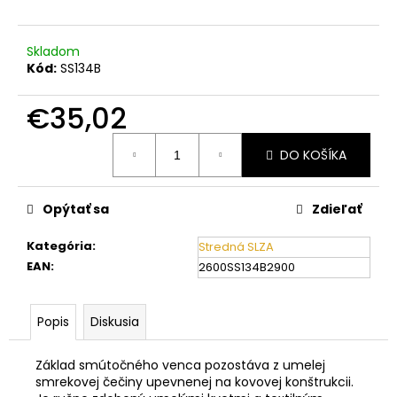
č
a
m
Skladom
e
Kód:
SS134B
€35,02
Jednotková
DO KOŠÍKA
cena:
Opýtať sa
Zdieľať
Kategória
:
Stredná SLZA
EAN
:
2600SS134B2900
Popis
Diskusia
Základ smútočného venca pozostáva z umelej
smrekovej čečiny upevnenej na kovovej konštrukcii.