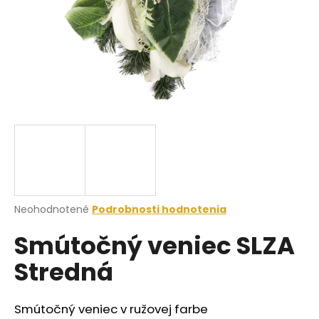
á
j
s
ť
?
HĽADAŤ
Priemerné
Neohodnotené
Podrobnosti hodnotenia
hodnotenie
O
Smútočný veniec SLZA
produktu
d
je
p
Stredná
0,0
o
z
r
5
ú
hviezdičiek.
Smútočný veniec v ružovej farbe