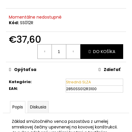
č
a
m
Momentálne nedostupné
e
Kód:
SS012R
€37,60
Jednotková
DO KOŠÍKA
cena:
Opýtať sa
Zdieľať
Kategória
:
Stredná SLZA
EAN
:
2850SS012R3100
Popis
Diskusia
Základ smútočného venca pozostáva z umelej
smrekovej čečiny upevnenej na kovovej konštrukcii.