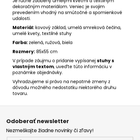
Je ručne zdobený umelými kvetmi a textilným
dekoračným materiálom. Veniec je svojim
prevedením vhodný na smútočné a spomienkové
udalosti.
Materiál:
kovový základ, umelá smreková čečina,
umelé kvety, textilné stuhy
Farba:
zelená, ružová, biela
Rozmery:
85x55 cm
V prípade záujmu o pridanie vypísanej
stuhy s
vlastným textom
, uveďte túto informáciu v
poznámke objednávky.
Vyhradzujeme si právo na nepatrné zmeny z
dôvodu možného nedostatku niektorého druhu
tovaru.
Z
á
Odoberať newsletter
p
Nezmeškajte žiadne novinky či zľavy!
ä