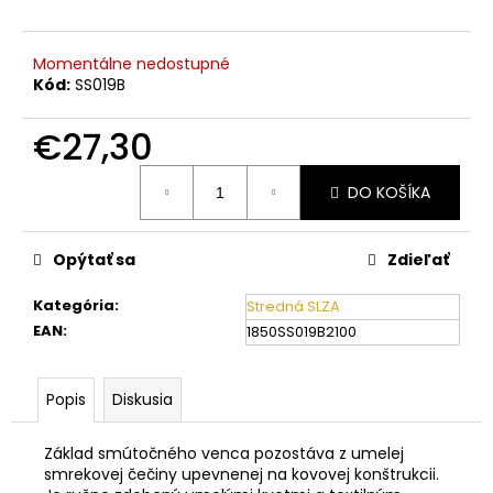
č
a
m
Momentálne nedostupné
e
Kód:
SS019B
€27,30
Jednotková
DO KOŠÍKA
cena:
Opýtať sa
Zdieľať
Kategória
:
Stredná SLZA
EAN
:
1850SS019B2100
Popis
Diskusia
Základ smútočného venca pozostáva z umelej
smrekovej čečiny upevnenej na kovovej konštrukcii.