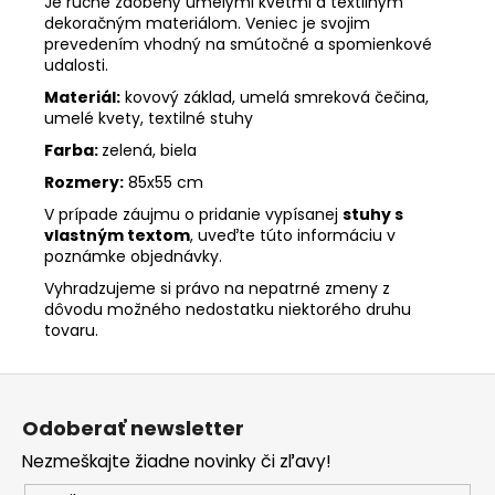
Je ručne zdobený umelými kvetmi a textilným
dekoračným materiálom. Veniec je svojim
prevedením vhodný na smútočné a spomienkové
udalosti.
Materiál:
kovový základ, umelá smreková čečina,
umelé kvety, textilné stuhy
Farba:
zelená, biela
Rozmery:
85x55 cm
V prípade záujmu o pridanie vypísanej
stuhy s
vlastným textom
, uveďte túto informáciu v
poznámke objednávky.
Vyhradzujeme si právo na nepatrné zmeny z
dôvodu možného nedostatku niektorého druhu
tovaru.
Z
á
Odoberať newsletter
p
Nezmeškajte žiadne novinky či zľavy!
ä