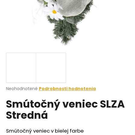
á
j
s
ť
?
HĽADAŤ
Priemerné
Neohodnotené
Podrobnosti hodnotenia
hodnotenie
O
Smútočný veniec SLZA
produktu
d
je
p
Stredná
0,0
o
z
r
5
ú
hviezdičiek.
Smútočný veniec v bielej farbe