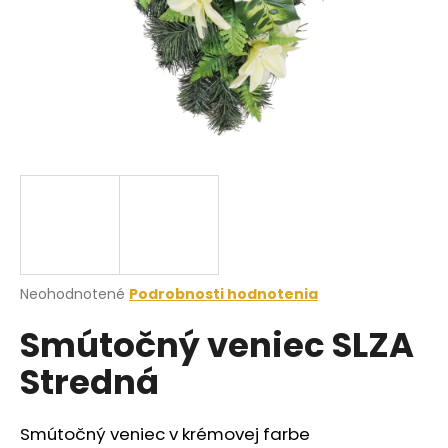
á
j
s
ť
?
HĽADAŤ
Priemerné
Neohodnotené
Podrobnosti hodnotenia
hodnotenie
O
Smútočný veniec SLZA
produktu
d
je
p
Stredná
0,0
o
z
r
5
ú
hviezdičiek.
Smútočný veniec v krémovej farbe