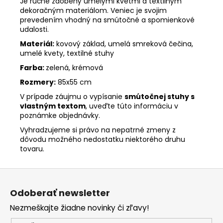
Je ručne zdobený umelými kvetmi a textilným
dekoračným materiálom. Veniec je svojim
prevedením vhodný na smútočné a spomienkové
udalosti.
Materiál:
kovový základ, umelá smreková čečina,
umelé kvety, textilné stuhy
Farba:
zelená, krémová
Rozmery:
85x55 cm
V prípade záujmu o vypísanie
smútočnej stuhy s
vlastným textom
, uveďte túto informáciu v
poznámke objednávky.
Vyhradzujeme si právo na nepatrné zmeny z
dôvodu možného nedostatku niektorého druhu
tovaru.
Z
á
Odoberať newsletter
p
Nezmeškajte žiadne novinky či zľavy!
ä