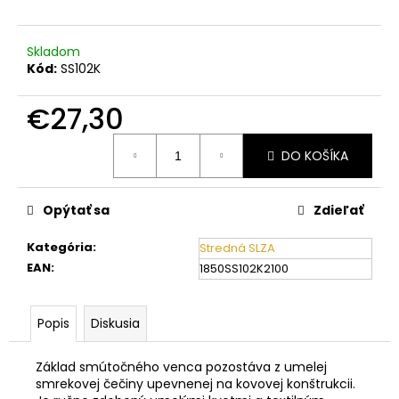
č
a
m
Skladom
e
Kód:
SS102K
€27,30
Jednotková
DO KOŠÍKA
cena:
Opýtať sa
Zdieľať
Kategória
:
Stredná SLZA
EAN
:
1850SS102K2100
Popis
Diskusia
Základ smútočného venca pozostáva z umelej
smrekovej čečiny upevnenej na kovovej konštrukcii.