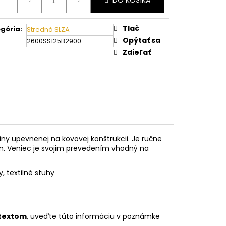
DO KOŠÍKA
:
Tlač
gória
:
Stredná SLZA
Opýtať sa
2600SS125B2900
Zdieľať
y upevnenej na kovovej konštrukcii. Je ručne
. Veniec je svojim prevedením vhodný na
 textilné stuhy
 textom
, uveďte túto informáciu v poznámke