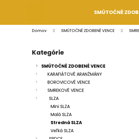
K
Prejsť
na
o
SMÚTOČNÉ ZDOB
obsah
Späť
Späť
š
do
do
í
Domov
SMÚTOČNÉ ZDOBENÉ VENCE
SMRE
k
obchodu
obchodu
B
o
Kategórie
Preskočiť
č
kategórie
n
SMÚTOČNÉ ZDOBENÉ VENCE
ý
KARAFIÁTOVÉ ARANŽMÁNY
p
BOROVICOVÉ VENCE
a
SMREKOVÉ VENCE
n
SLZA
e
Mini SLZA
l
Malá SLZA
Stredná SLZA
Veľká SLZA
SRDCE