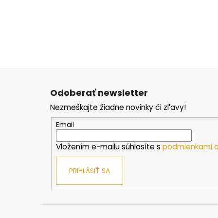
Z
á
Odoberať newsletter
p
Nezmeškajte žiadne novinky či zľavy!
ä
t
Email
i
Vložením e-mailu súhlasíte s
podmienkami o
e
PRIHLÁSIŤ SA