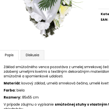
cena
Kate
EAN
:
Popis
Diskusia
Základ smútočného venca pozostáva z umelej smrekovej čečin
zdobený umelými kvetmi a textilným dekoračným materiálom
smútočné a spomienkové udalosti.
Materiál:
kovový základ, umelá smreková čečina, umelé kvety,
Farba:
biela
Rozmery:
85x55 cm
V prípade záujmu o vypísanie
smútočnej stuhy s vlastným
objednávky.