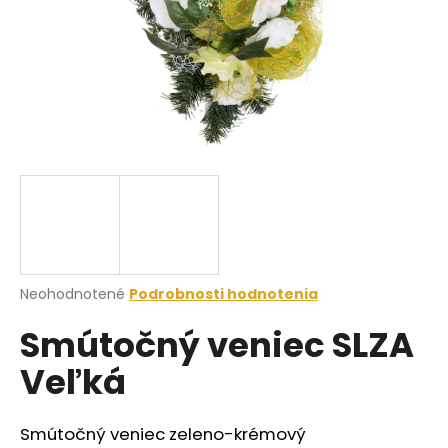
á
j
s
ť
?
HĽADAŤ
Priemerné
Neohodnotené
Podrobnosti hodnotenia
hodnotenie
O
Smútočný veniec SLZA
produktu
d
je
p
Veľká
0,0
o
z
r
5
ú
hviezdičiek.
Smútočný veniec zeleno-krémový