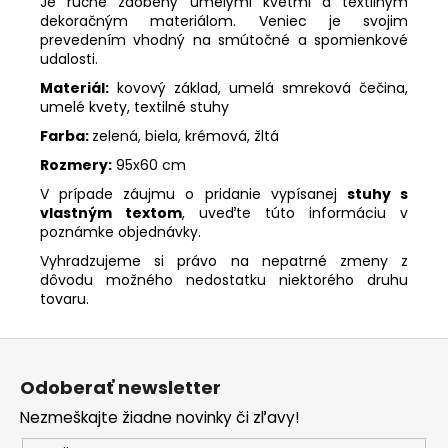
Je ručne zdobený umelými kvetmi a textilným
dekoračným materiálom. Veniec je svojim
prevedením vhodný na smútočné a spomienkové
udalosti.
Materiál:
kovový základ, umelá smreková čečina,
umelé kvety, textilné stuhy
Farba:
zelená, biela, krémová, žltá
Rozmery:
95x60 cm
V prípade záujmu o pridanie vypísanej
stuhy s
vlastným textom
, uveďte túto informáciu v
poznámke objednávky.
Vyhradzujeme si právo na nepatrné zmeny z
dôvodu možného nedostatku niektorého druhu
tovaru.
Z
á
Odoberať newsletter
p
Nezmeškajte žiadne novinky či zľavy!
ä