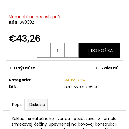
č
a
m
Momentálne nedostupné
e
Kód:
SV039Z
€43,26
Jednotková
DO KOŠÍKA
cena:
Opýtať sa
Zdieľať
Kategória
:
Veľká SLZA
EAN
:
3200SV039Z3500
Popis
Diskusia
Základ smútočného venca pozostáva z umelej
smrekovej čečiny upevnenej na kovovej konštrukcii.