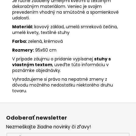
Je ručne zdobený umelými kvetmi a textilným
dekoračným materiálom. Veniec je svojim
prevedením vhodný na smútočné a spomienkové
udalosti.
Materiál:
kovový základ, umelá smreková čečina,
umelé kvety, textilné stuhy
Farba:
zelená, krémová
Rozmery:
95x60 cm
V prípade záujmu o pridanie vypísanej
stuhy s
vlastným textom
, uveďte túto informáciu v
poznámke objednávky.
Vyhradzujeme si právo na nepatrné zmeny z
dôvodu možného nedostatku niektorého druhu
tovaru.
Z
á
Odoberať newsletter
p
Nezmeškajte žiadne novinky či zľavy!
ä