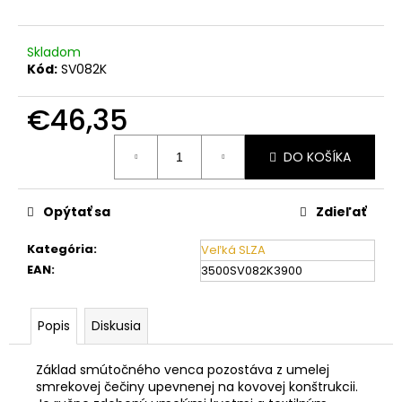
č
a
m
Skladom
e
Kód:
SV082K
€46,35
Jednotková
DO KOŠÍKA
cena:
Opýtať sa
Zdieľať
Kategória
:
Veľká SLZA
EAN
:
3500SV082K3900
Popis
Diskusia
Základ smútočného venca pozostáva z umelej
smrekovej čečiny upevnenej na kovovej konštrukcii.