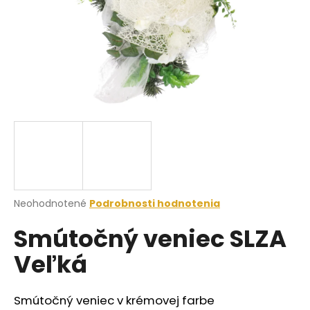
á
j
s
ť
?
HĽADAŤ
Priemerné
Neohodnotené
Podrobnosti hodnotenia
hodnotenie
O
Smútočný veniec SLZA
produktu
d
je
p
Veľká
0,0
o
z
r
5
ú
hviezdičiek.
Smútočný veniec v krémovej farbe