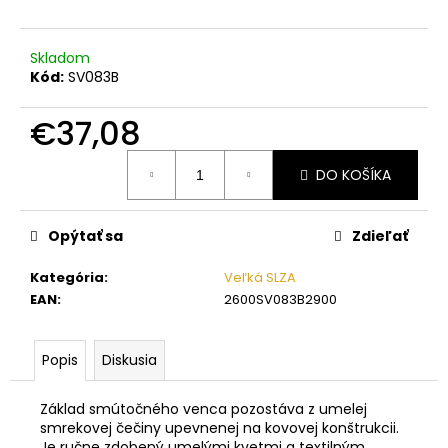
č
a
m
Skladom
e
Kód:
SV083B
€37,08
Jednotková
DO KOŠÍKA
cena:
Opýtať sa
Zdieľať
Kategória
:
Veľká SLZA
EAN
:
2600SV083B2900
Popis
Diskusia
Základ smútočného venca pozostáva z umelej
smrekovej čečiny upevnenej na kovovej konštrukcii.
Je ručne zdobený umelými kvetmi a textilným