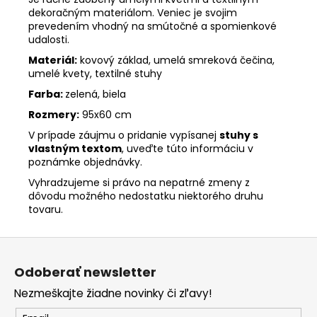
dekoračným materiálom. Veniec je svojim
prevedením vhodný na smútočné a spomienkové
udalosti.
Materiál:
kovový základ, umelá smreková čečina,
umelé kvety, textilné stuhy
Farba:
zelená, biela
Rozmery:
95x60 cm
V prípade záujmu o pridanie vypísanej
stuhy s
vlastným textom
, uveďte túto informáciu v
poznámke objednávky.
Vyhradzujeme si právo na nepatrné zmeny z
dôvodu možného nedostatku niektorého druhu
tovaru.
Z
á
Odoberať newsletter
p
Nezmeškajte žiadne novinky či zľavy!
ä