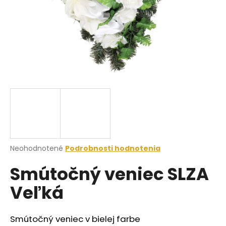
á
j
s
ť
?
HĽADAŤ
Priemerné
Neohodnotené
Podrobnosti hodnotenia
hodnotenie
O
Smútočný veniec SLZA
produktu
d
je
p
Veľká
0,0
o
z
r
5
ú
hviezdičiek.
Smútočný veniec v bielej farbe