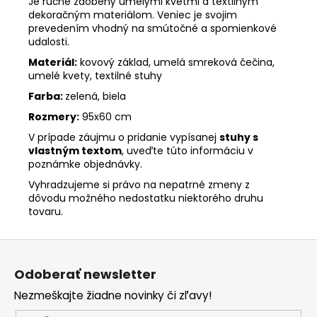
Je ručne zdobený umelými kvetmi a textilným
dekoračným materiálom. Veniec je svojim
prevedením vhodný na smútočné a spomienkové
udalosti.
Materiál:
kovový základ, umelá smreková čečina,
umelé kvety, textilné stuhy
Farba:
zelená, biela
Rozmery:
95x60 cm
V prípade záujmu o pridanie vypísanej
stuhy s
vlastným textom
, uveďte túto informáciu v
poznámke objednávky.
Vyhradzujeme si právo na nepatrné zmeny z
dôvodu možného nedostatku niektorého druhu
tovaru.
Z
á
Odoberať newsletter
p
Nezmeškajte žiadne novinky či zľavy!
ä