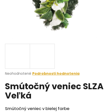
á
j
s
ť
?
HĽADAŤ
Priemerné
Neohodnotené
Podrobnosti hodnotenia
hodnotenie
O
Smútočný veniec SLZA
produktu
d
je
p
Veľká
0,0
o
z
r
5
ú
hviezdičiek.
Smútočný veniec v bielej farbe