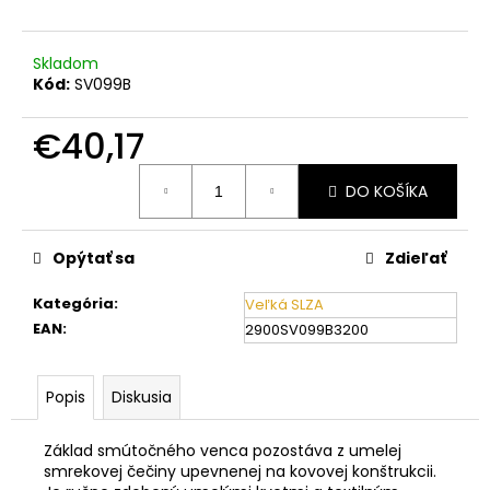
č
a
m
Skladom
e
Kód:
SV099B
€40,17
Jednotková
DO KOŠÍKA
cena:
Opýtať sa
Zdieľať
Kategória
:
Veľká SLZA
EAN
:
2900SV099B3200
Popis
Diskusia
Základ smútočného venca pozostáva z umelej
smrekovej čečiny upevnenej na kovovej konštrukcii.